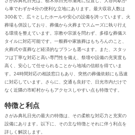
さがみ典礼日光は、栃木県日光市瀬尾に位置し、大谷向駅か
ら車でわずか4分の便利な立地にあります。最大収容人数は
300名で、広々としたホールや安心の設備を誇っています。火
葬場も併設しており、葬儀から火葬までスムーズに執り行え
る環境を整えています。宗教や宗派を問わず、多様な葬儀ス
タイルに対応可能です。一般葬や家族葬はもちろんのこと、
火葬式や直葬など経済的なプランも選べます。また、スタッ
フは丁寧な対応と高い専門性を備え、祭壇や設備の充実度も
高く、安心して任せられることから地域の信頼を得ていま
す。24時間対応の相談窓口もあり、突然の葬儀依頼にも迅速
に対応しています。さらに、交通も良好で、日光市内だけで
なく近隣の市町村からもアクセスしやすい点も特徴です。
特徴と利点
さがみ典礼日光の最大の特徴は、その柔軟な対応力と充実の
設備にあります。以下に、その主な特徴とそれに伴う利点を
詳しく解説します。