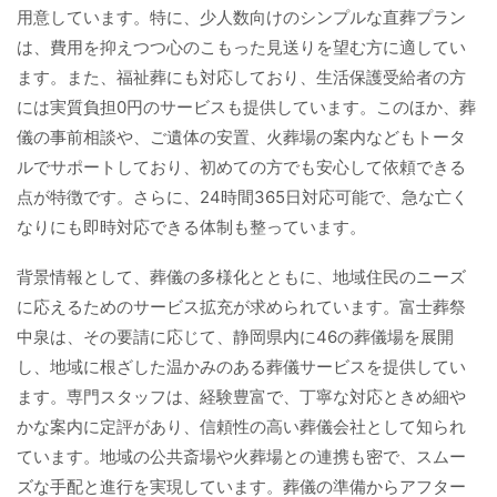
用意しています。特に、少人数向けのシンプルな直葬プラン
は、費用を抑えつつ心のこもった見送りを望む方に適してい
ます。また、福祉葬にも対応しており、生活保護受給者の方
には実質負担0円のサービスも提供しています。このほか、葬
儀の事前相談や、ご遺体の安置、火葬場の案内などもトータ
ルでサポートしており、初めての方でも安心して依頼できる
点が特徴です。さらに、24時間365日対応可能で、急な亡く
なりにも即時対応できる体制も整っています。
背景情報として、葬儀の多様化とともに、地域住民のニーズ
に応えるためのサービス拡充が求められています。富士葬祭
中泉は、その要請に応じて、静岡県内に46の葬儀場を展開
し、地域に根ざした温かみのある葬儀サービスを提供してい
ます。専門スタッフは、経験豊富で、丁寧な対応ときめ細や
かな案内に定評があり、信頼性の高い葬儀会社として知られ
ています。地域の公共斎場や火葬場との連携も密で、スムー
ズな手配と進行を実現しています。葬儀の準備からアフター