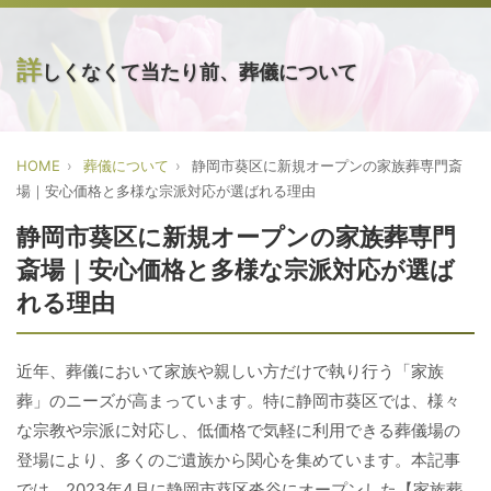
詳
しくなくて当たり前、葬儀について
HOME
葬儀について
静岡市葵区に新規オープンの家族葬専門斎
場｜安心価格と多様な宗派対応が選ばれる理由
静岡市葵区に新規オープンの家族葬専門
斎場｜安心価格と多様な宗派対応が選ば
れる理由
近年、葬儀において家族や親しい方だけで執り行う「家族
葬」のニーズが高まっています。特に静岡市葵区では、様々
な宗教や宗派に対応し、低価格で気軽に利用できる葬儀場の
登場により、多くのご遺族から関心を集めています。本記事
では、2023年4月に静岡市葵区沓谷にオープンした【家族葬