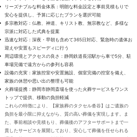
リーズナブルな料金体系：明朗な料金設定と事前見積もりで
安心を提供し、予算に応じたプランを選択可能
多宗教対応：仏教、神道、キリスト教、無宗教など、多様な
宗派に対応した式典を提案
迅速な対応：深夜・早朝も含めて365日対応、緊急時の遺体お
迎えや安置もスピーディに行う
周辺環境とアクセスの良さ：静岡鉄道長沼駅から車で5分、駐
車場完備で遠方からの参列も容易
設備の充実：家族控室や安置施設、個室完備の控室を備え、
家族の休憩や思い出の整理も可能
火葬場提携：静岡市静岡斎場を使った火葬サービスをワンス
トップで提供、移動の負担軽減
これらの特徴により、【家族葬のタクセル沓谷】はご遺族の
負担を最小限に抑えながら、質の高い葬儀を実現します。ま
た、事前相談や見積もり、葬儀後のアフターサポートまで一
貫したサービスを展開しており、安心して葬儀を任せられる